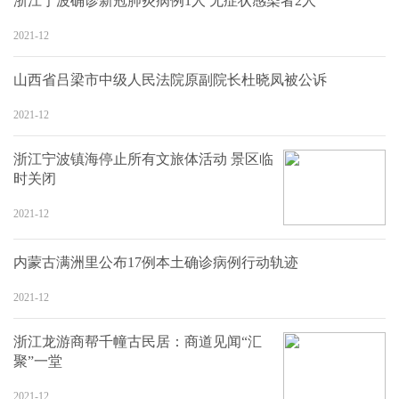
浙江宁波确诊新冠肺炎病例1人 无症状感染者2人
2021-12
山西省吕梁市中级人民法院原副院长杜晓凤被公诉
2021-12
浙江宁波镇海停止所有文旅体活动 景区临
时关闭
2021-12
内蒙古满洲里公布17例本土确诊病例行动轨迹
2021-12
浙江龙游商帮千幢古民居：商道见闻“汇
聚”一堂
2021-12