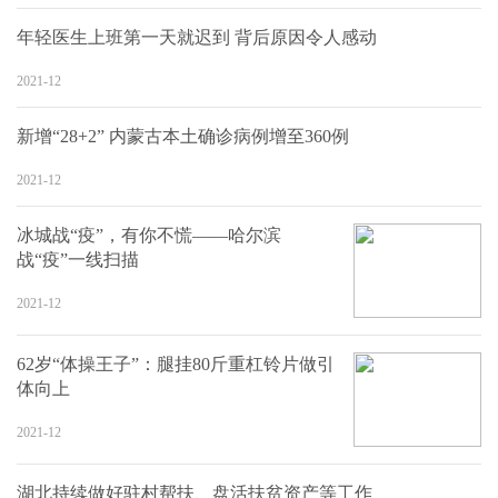
年轻医生上班第一天就迟到 背后原因令人感动
2021-12
新增“28+2” 内蒙古本土确诊病例增至360例
2021-12
冰城战“疫”，有你不慌——哈尔滨
战“疫”一线扫描
2021-12
62岁“体操王子”：腿挂80斤重杠铃片做引
体向上
2021-12
湖北持续做好驻村帮扶、盘活扶贫资产等工作