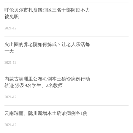
呼伦贝尔市扎赉诺尔区三名干部防疫不力
被免职
2021-12
火出圈的养老院如何炼成？让老人乐活每
一天
2021-12
内蒙古满洲里公布41例本土确诊病例行动
轨迹 涉及9名学生、2名教师
2021-12
云南瑞丽、陇川新增本土确诊病例各1例
2021-12