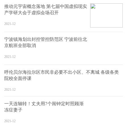
推动元宇宙概念落地 第七届中国虚拟现实
产学研大会于虚拟会场召开
2021-12
宁波镇海划出封控管控防范区 宁波前往北
京航班全部取消
2021-12
呼伦贝尔海拉尔区市民非必要不出小区、不离城 各级各类
院校全面停课
2021-12
一天连轴转！丈夫用7个闹钟定时照顾渐
冻症妻子
2021-12