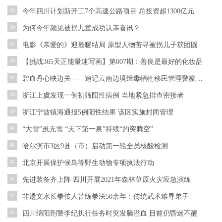
33
今年四川计划新开工7个高速公路项目 总投资超1300亿元
34
为何今年频见被拐儿童成功认亲喜讯？
35
电影《亲爱的》迎最暖结局 原型人物苦寻被拐儿子获团圆
36
【挑战365天正能量速写画】第007期：善良是最好的化妆品
37
碧血丹心映边关——追记云南边境缉毒牺牲移民管理警察蔡晓东
38
浙江上虞发现一例初筛阳性病例 当地紧急排查密接者
39
浙江宁波镇海通报5例阳性结果 该区实施封闭管理
40
“大雪”虽无雪 “天下第一泉”持续“趵突腾空”
41
哈尔滨市3区9县（市）启动第一轮全员核酸检测
42
北京开展保护候鸟等野生动物专项执法行动
43
先进装备齐上阵 四川开展2021年森林草原火灾应急演练
44
非遗文水长拳传人苦练拳法50余年：传统武术难寻弟子
45
四川绵阳刑警李纪执行任务时突发脑溢血 目前仍昏迷不醒