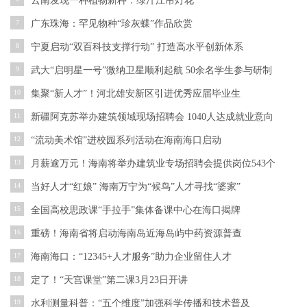
云南发现一种植物新种：绿汁江吊灯花
7
广东珠海：罕见物种“珍灰蝶”作品欣赏
8
宁夏启动“双百科技支撑行动” 打造高水平创新体系
9
武大“启明星一号”微纳卫星顺利起航 50余名学生参与研制
10
集聚“新人才”！河北雄安新区引进优秀应届毕业生
11
新疆阿克苏举办建筑领域现场招聘会 1040人达成就业意向
12
“流动美术馆”进校园系列活动在海南海口启动
13
月薪逾万元！海南将举办建筑业专场招聘会提供岗位543个
14
当好人才“红娘” 海南万宁为“候鸟”人才寻找“婆家”
15
全国高校思政课“手拉手”集体备课中心在海口揭牌
16
重磅！海南省将启动海南岛近海岛屿中药资源普查
17
海南海口：“12345+人才服务”助力企业留住人才
18
定了！“天宫课堂”第二课3月23日开讲
19
水利测量科普：“五个维度”加强科学传播和技术普及