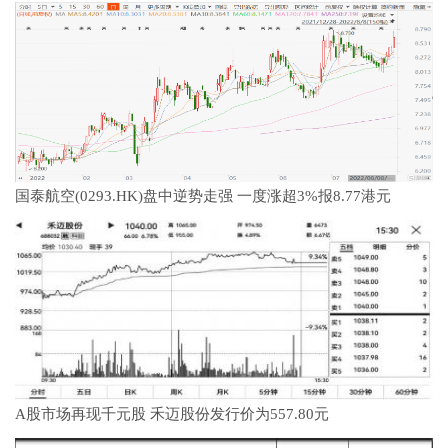
国泰航空(0293.HK)盘中逆势走强 一度涨超3%报8.77港元
A股市场再现千元股 禾迈股份发行价为557.80元