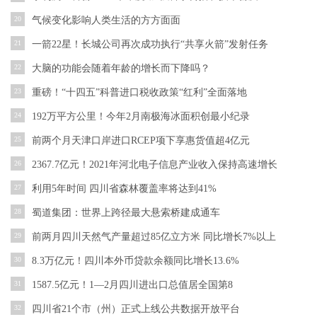
20
气候变化影响人类生活的方方面面
21
一箭22星！长城公司再次成功执行“共享火箭”发射任务
22
大脑的功能会随着年龄的增长而下降吗？
23
重磅！“十四五”科普进口税收政策“红利”全面落地
24
192万平方公里！今年2月南极海冰面积创最小纪录
25
前两个月天津口岸进口RCEP项下享惠货值超4亿元
26
2367.7亿元！2021年河北电子信息产业收入保持高速增长
27
利用5年时间 四川省森林覆盖率将达到41%
28
蜀道集团：世界上跨径最大悬索桥建成通车
29
前两月四川天然气产量超过85亿立方米 同比增长7%以上
30
8.3万亿元！四川本外币贷款余额同比增长13.6%
31
1587.5亿元！1—2月四川进出口总值居全国第8
32
四川省21个市（州）正式上线公共数据开放平台