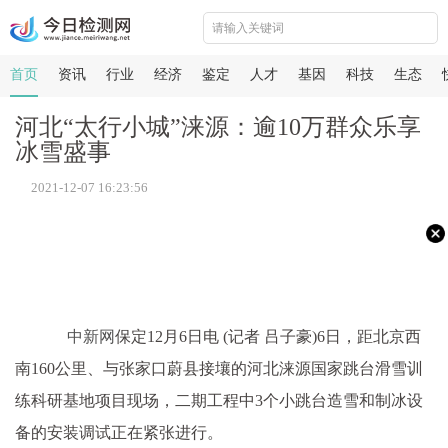
首页
资讯
行业
经济
鉴定
人才
基因
科技
生态
河北“太行小城”涞源：逾10万群众乐享
冰雪盛事
2021-12-07 16:23:56
中新网
保定12月6日电 (记者 吕子豪)6日，距北京西
南160公里、与张家口蔚县接壤的河北涞源国家跳台滑雪训
练科研基地项目现场，二期工程中3个小跳台造雪和制冰设
备的安装调试正在紧张进行。