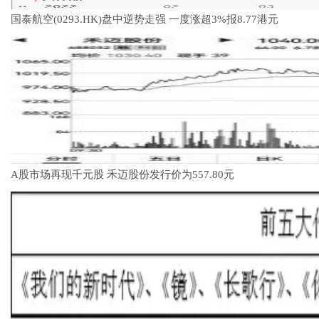
国泰航空(0293.HK)盘中逆势走强 一度涨超3%报8.77港元
A股市场再现千元股 禾迈股份发行价为557.80元