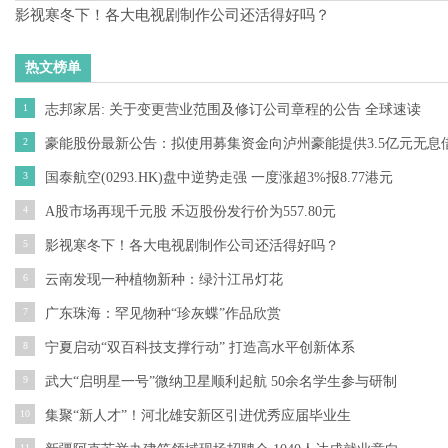
影视寒冬下！各大电视剧制作公司还活得好吗？
热文榜单
1
志邦家居: 关于变更营业范围及修订公司章程的公告 全球速读
2
豪能股份最新公告：拟使用募集资金向泸州豪能提供3.5亿元无息
3
国泰航空(0293.HK)盘中逆势走强 一度涨超3%报8.77港元
4
A股市场再现千元股 禾迈股份发行价为557.80元
5
影视寒冬下！各大电视剧制作公司还活得好吗？
6
云南发现一种植物新种：绿汁江吊灯花
7
广东珠海：罕见物种“珍灰蝶”作品欣赏
8
宁夏启动“双百科技支撑行动” 打造高水平创新体系
9
武大“启明星一号”微纳卫星顺利起航 50余名学生参与研制
10
集聚“新人才”！河北雄安新区引进优秀应届毕业生
11