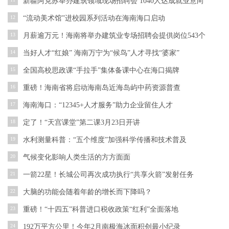
新疆阿克苏举办建筑领域现场招聘会 1040人达成就业意向
12
“流动美术馆”进校园系列活动在海南海口启动
13
月薪逾万元！海南将举办建筑业专场招聘会提供岗位543个
14
当好人才“红娘” 海南万宁为“候鸟”人才寻找“婆家”
15
全国高校思政课“手拉手”集体备课中心在海口揭牌
16
重磅！海南省将启动海南岛近海岛屿中药资源普查
17
海南海口：“12345+人才服务”助力企业留住人才
18
定了！“天宫课堂”第二课3月23日开讲
19
水利测量科普：“五个维度”加强科学传播和技术普及
20
气候变化影响人类生活的方方面面
21
一箭22星！长城公司再次成功执行“共享火箭”发射任务
22
大脑的功能会随着年龄的增长而下降吗？
23
重磅！“十四五”科普进口税收政策“红利”全面落地
24
192万平方公里！今年2月南极海冰面积创最小纪录