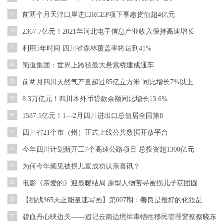
25
前两个月天津口岸进口RCEP项下享惠货值超4亿元
26
2367.7亿元！2021年河北电子信息产业收入保持高速增长
27
利用5年时间 四川省森林覆盖率将达到41%
28
蜀道集团：世界上跨径最大悬索桥建成通车
29
前两月四川天然气产量超过85亿立方米 同比增长7%以上
30
8.3万亿元！四川本外币贷款余额同比增长13.6%
31
1587.5亿元！1—2月四川进出口总值居全国第8
32
四川省21个市（州）正式上线公共数据开放平台
33
今年四川计划新开工7个高速公路项目 总投资超1300亿元
34
为何今年频见被拐儿童成功认亲喜讯？
35
电影《亲爱的》迎最暖结局 原型人物苦寻被拐儿子获团圆
36
【挑战365天正能量速写画】第007期：善良是最好的化妆品
37
碧血丹心映边关——追记云南边境缉毒牺牲移民管理警察蔡晓东