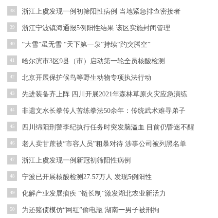
38
浙江上虞发现一例初筛阳性病例 当地紧急排查密接者
39
浙江宁波镇海通报5例阳性结果 该区实施封闭管理
40
“大雪”虽无雪 “天下第一泉”持续“趵突腾空”
41
哈尔滨市3区9县（市）启动第一轮全员核酸检测
42
北京开展保护候鸟等野生动物专项执法行动
43
先进装备齐上阵 四川开展2021年森林草原火灾应急演练
44
非遗文水长拳传人苦练拳法50余年：传统武术难寻弟子
45
四川绵阳刑警李纪执行任务时突发脑溢血 目前仍昏迷不醒
46
老人卖甘蔗被“市容人员”粗暴对待 涉事公司被列黑名单
47
浙江上虞发现一例新冠初筛阳性病例
48
宁波已开展核酸检测27.57万人 发现5例阳性
49
化解产业发展痼疾 “链长制”激发湖北农业新活力
50
为还赌债模仿“网红”偷电瓶 湖南一男子被刑拘