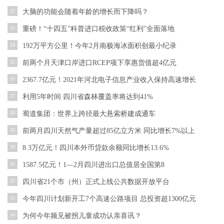
22
大脑的功能会随着年龄的增长而下降吗？
23
重磅！“十四五”科普进口税收政策“红利”全面落地
24
192万平方公里！今年2月南极海冰面积创最小纪录
25
前两个月天津口岸进口RCEP项下享惠货值超4亿元
26
2367.7亿元！2021年河北电子信息产业收入保持高速增长
27
利用5年时间 四川省森林覆盖率将达到41%
28
蜀道集团：世界上跨径最大悬索桥建成通车
29
前两月四川天然气产量超过85亿立方米 同比增长7%以上
30
8.3万亿元！四川本外币贷款余额同比增长13.6%
31
1587.5亿元！1—2月四川进出口总值居全国第8
32
四川省21个市（州）正式上线公共数据开放平台
33
今年四川计划新开工7个高速公路项目 总投资超1300亿元
34
为何今年频见被拐儿童成功认亲喜讯？