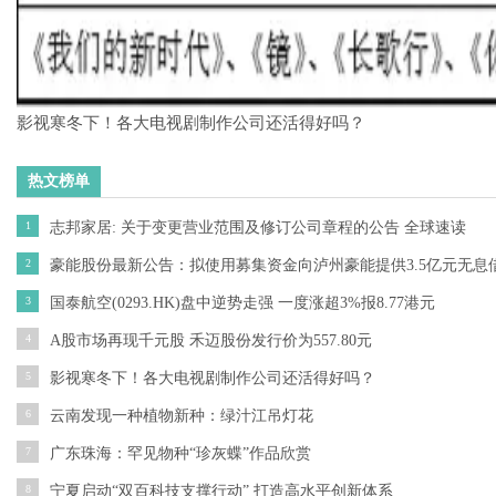
影视寒冬下！各大电视剧制作公司还活得好吗？
热文榜单
1
志邦家居: 关于变更营业范围及修订公司章程的公告 全球速读
2
豪能股份最新公告：拟使用募集资金向泸州豪能提供3.5亿元无息
3
国泰航空(0293.HK)盘中逆势走强 一度涨超3%报8.77港元
4
A股市场再现千元股 禾迈股份发行价为557.80元
5
影视寒冬下！各大电视剧制作公司还活得好吗？
6
云南发现一种植物新种：绿汁江吊灯花
7
广东珠海：罕见物种“珍灰蝶”作品欣赏
8
宁夏启动“双百科技支撑行动” 打造高水平创新体系