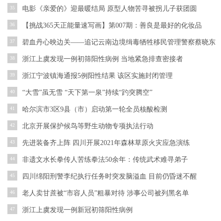
35
电影《亲爱的》迎最暖结局 原型人物苦寻被拐儿子获团圆
36
【挑战365天正能量速写画】第007期：善良是最好的化妆品
37
碧血丹心映边关——追记云南边境缉毒牺牲移民管理警察蔡晓东
38
浙江上虞发现一例初筛阳性病例 当地紧急排查密接者
39
浙江宁波镇海通报5例阳性结果 该区实施封闭管理
40
“大雪”虽无雪 “天下第一泉”持续“趵突腾空”
41
哈尔滨市3区9县（市）启动第一轮全员核酸检测
42
北京开展保护候鸟等野生动物专项执法行动
43
先进装备齐上阵 四川开展2021年森林草原火灾应急演练
44
非遗文水长拳传人苦练拳法50余年：传统武术难寻弟子
45
四川绵阳刑警李纪执行任务时突发脑溢血 目前仍昏迷不醒
46
老人卖甘蔗被“市容人员”粗暴对待 涉事公司被列黑名单
47
浙江上虞发现一例新冠初筛阳性病例