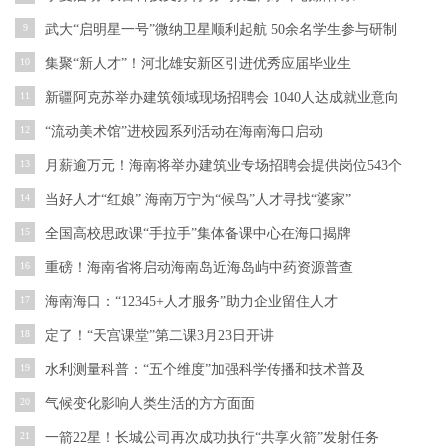
9
武大“启明星一号”微纳卫星顺利起航 50余名学生参与研制
10
集聚“新人才”！河北雄安新区引进优秀应届毕业生
11
新疆阿克苏举办建筑领域现场招聘会 1040人达成就业意向
12
“流动美术馆”进校园系列活动在海南海口启动
13
月薪逾万元！海南将举办建筑业专场招聘会提供岗位543个
14
当好人才“红娘” 海南万宁为“候鸟”人才寻找“婆家”
15
全国高校思政课“手拉手”集体备课中心在海口揭牌
16
重磅！海南省将启动海南岛近海岛屿中药资源普查
17
海南海口：“12345+人才服务”助力企业留住人才
18
定了！“天宫课堂”第二课3月23日开讲
19
水利测量科普：“五个维度”加强科学传播和技术普及
20
气候变化影响人类生活的方方面面
21
一箭22星！长城公司再次成功执行“共享火箭”发射任务