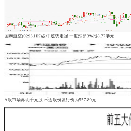
国泰航空(0293.HK)盘中逆势走强 一度涨超3%报8.77港元
A股市场再现千元股 禾迈股份发行价为557.80元