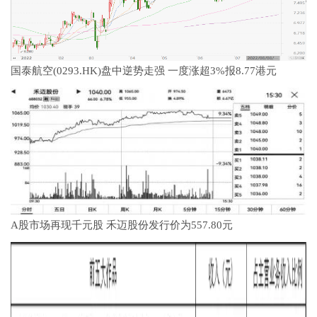
国泰航空(0293.HK)盘中逆势走强 一度涨超3%报8.77港元
A股市场再现千元股 禾迈股份发行价为557.80元