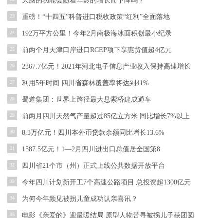
大脑的功能会随着年龄的增长而下降吗？
23
重磅！“十四五”科普进口税收政策“红利”全面落地
24
192万平方公里！今年2月南极海冰面积创最小纪录
25
前两个月天津口岸进口RCEP项下享惠货值超4亿元
26
2367.7亿元！2021年河北电子信息产业收入保持高速增长
27
利用5年时间 四川省森林覆盖率将达到41%
28
蜀道集团：世界上跨径最大悬索桥建成通车
29
前两月四川天然气产量超过85亿立方米 同比增长7%以上
30
8.3万亿元！四川本外币贷款余额同比增长13.6%
31
1587.5亿元！1—2月四川进出口总值居全国第8
32
四川省21个市（州）正式上线公共数据开放平台
33
今年四川计划新开工7个高速公路项目 总投资超1300亿元
34
为何今年频见被拐儿童成功认亲喜讯？
35
电影《亲爱的》迎最暖结局 原型人物苦寻被拐儿子获团圆