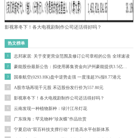
影视寒冬下！各大电视剧制作公司还活得好吗？
热文榜单
1
志邦家居: 关于变更营业范围及修订公司章程的公告 全球速读
2
豪能股份最新公告：拟使用募集资金向泸州豪能提供3.5亿元无息借款 用于“汽车差速器总成生产基地建设项目一期工程”
3
国泰航空(0293.HK)盘中逆势走强 一度涨超3%报8.77港元
4
A股市场再现千元股 禾迈股份发行价为557.80元
5
影视寒冬下！各大电视剧制作公司还活得好吗？
6
云南发现一种植物新种：绿汁江吊灯花
7
广东珠海：罕见物种“珍灰蝶”作品欣赏
8
宁夏启动“双百科技支撑行动” 打造高水平创新体系