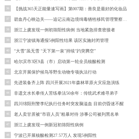
36
【挑战365天正能量速写画】第007期：善良是最好的化妆品
37
碧血丹心映边关——追记云南边境缉毒牺牲移民管理警察蔡晓东
38
浙江上虞发现一例初筛阳性病例 当地紧急排查密接者
39
浙江宁波镇海通报5例阳性结果 该区实施封闭管理
40
“大雪”虽无雪 “天下第一泉”持续“趵突腾空”
41
哈尔滨市3区9县（市）启动第一轮全员核酸检测
42
北京开展保护候鸟等野生动物专项执法行动
43
先进装备齐上阵 四川开展2021年森林草原火灾应急演练
44
非遗文水长拳传人苦练拳法50余年：传统武术难寻弟子
45
四川绵阳刑警李纪执行任务时突发脑溢血 目前仍昏迷不醒
46
老人卖甘蔗被“市容人员”粗暴对待 涉事公司被列黑名单
47
浙江上虞发现一例新冠初筛阳性病例
48
宁波已开展核酸检测27.57万人 发现5例阳性