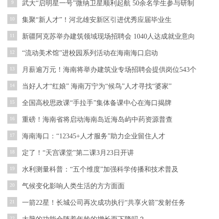
9
武大“启明星一号”微纳卫星顺利起航 50余名学生参与研制
10
集聚“新人才”！河北雄安新区引进优秀应届毕业生
11
新疆阿克苏举办建筑领域现场招聘会 1040人达成就业意向
12
“流动美术馆”进校园系列活动在海南海口启动
13
月薪逾万元！海南将举办建筑业专场招聘会提供岗位543个
14
当好人才“红娘” 海南万宁为“候鸟”人才寻找“婆家”
15
全国高校思政课“手拉手”集体备课中心在海口揭牌
16
重磅！海南省将启动海南岛近海岛屿中药资源普查
17
海南海口：“12345+人才服务”助力企业留住人才
18
定了！“天宫课堂”第二课3月23日开讲
19
水利测量科普：“五个维度”加强科学传播和技术普及
20
气候变化影响人类生活的方方面面
21
一箭22星！长城公司再次成功执行“共享火箭”发射任务
22