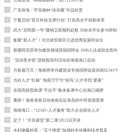
云南发现一种植物新种：绿汁江吊灯花
7
广东珠海：罕见物种“珍灰蝶”作品欣赏
8
宁夏启动“双百科技支撑行动” 打造高水平创新体系
9
武大“启明星一号”微纳卫星顺利起航 50余名学生参与研制
10
集聚“新人才”！河北雄安新区引进优秀应届毕业生
11
新疆阿克苏举办建筑领域现场招聘会 1040人达成就业意向
12
“流动美术馆”进校园系列活动在海南海口启动
13
月薪逾万元！海南将举办建筑业专场招聘会提供岗位543个
14
当好人才“红娘” 海南万宁为“候鸟”人才寻找“婆家”
15
全国高校思政课“手拉手”集体备课中心在海口揭牌
16
重磅！海南省将启动海南岛近海岛屿中药资源普查
17
海南海口：“12345+人才服务”助力企业留住人才
18
定了！“天宫课堂”第二课3月23日开讲
19
水利测量科普：“五个维度”加强科学传播和技术普及