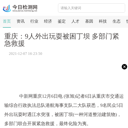
首页
资讯
行业
经济
鉴定
人才
基因
科技
生态
重庆：9人外出玩耍被困丁坝 多部门紧
急救援
2021-12-07 16:23:50
中新网
重庆12月6日电 (张旭)记者6日从重庆市交通运
输综合行政执法总队港航海事支队二大队获悉，9名民众5日
外出玩耍时遇江水突涨，被困丁坝(一种河道整治建筑物)，
多部门联合开展紧急救援，最终化险为夷。