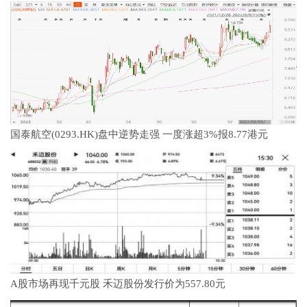
国泰航空(0293.HK)盘中逆势走强 一度涨超3%报8.77港元
A股市场再现千元股 禾迈股份发行价为557.80元