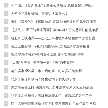
33
今年四川计划新开工7个高速公路项目 总投资超1300亿元
34
为何今年频见被拐儿童成功认亲喜讯？
35
电影《亲爱的》迎最暖结局 原型人物苦寻被拐儿子获团圆
36
【挑战365天正能量速写画】第007期：善良是最好的化妆品
37
碧血丹心映边关——追记云南边境缉毒牺牲移民管理警察蔡晓东
38
浙江上虞发现一例初筛阳性病例 当地紧急排查密接者
39
浙江宁波镇海通报5例阳性结果 该区实施封闭管理
40
“大雪”虽无雪 “天下第一泉”持续“趵突腾空”
41
哈尔滨市3区9县（市）启动第一轮全员核酸检测
42
北京开展保护候鸟等野生动物专项执法行动
43
先进装备齐上阵 四川开展2021年森林草原火灾应急演练
44
非遗文水长拳传人苦练拳法50余年：传统武术难寻弟子
45
四川绵阳刑警李纪执行任务时突发脑溢血 目前仍昏迷不醒