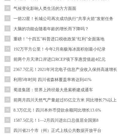
20
气候变化影响人类生活的方方面面
21
一箭22星！长城公司再次成功执行“共享火箭”发射任务
22
大脑的功能会随着年龄的增长而下降吗？
23
重磅！“十四五”科普进口税收政策“红利”全面落地
24
192万平方公里！今年2月南极海冰面积创最小纪录
25
前两个月天津口岸进口RCEP项下享惠货值超4亿元
26
2367.7亿元！2021年河北电子信息产业收入保持高速增长
27
利用5年时间 四川省森林覆盖率将达到41%
28
蜀道集团：世界上跨径最大悬索桥建成通车
29
前两月四川天然气产量超过85亿立方米 同比增长7%以上
30
8.3万亿元！四川本外币贷款余额同比增长13.6%
31
1587.5亿元！1—2月四川进出口总值居全国第8
32
四川省21个市（州）正式上线公共数据开放平台