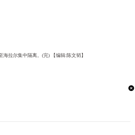
运至海拉尔集中隔离。(完)
【编辑:陈文韬】