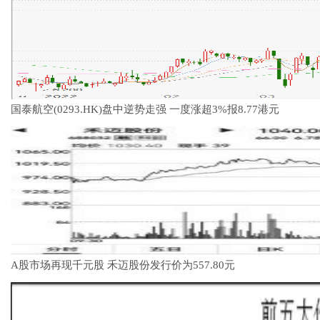
国泰航空(0293.HK)盘中逆势走强 一度涨超3%报8.77港元
A股市场再现千元股 禾迈股份发行价为557.80元