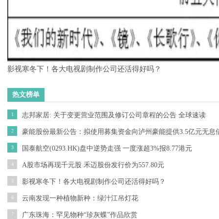
影视寒冬下！各大电视剧制作公司还活得好吗？
热文榜单
1
志邦家居: 关于变更营业范围及修订公司章程的公告 全球速读
2
豪能股份最新公告：拟使用募集资金向泸州豪能提供3.5亿元无息
3
国泰航空(0293.HK)盘中逆势走强 一度涨超3%报8.77港元
4
A股市场再现千元股 禾迈股份发行价为557.80元
5
影视寒冬下！各大电视剧制作公司还活得好吗？
6
云南发现一种植物新种：绿汁江吊灯花
7
广东珠海：罕见物种“珍灰蝶”作品欣赏