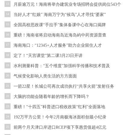
13
月薪逾万元！海南将举办建筑业专场招聘会提供岗位543个
14
当好人才“红娘” 海南万宁为“候鸟”人才寻找“婆家”
15
全国高校思政课“手拉手”集体备课中心在海口揭牌
16
重磅！海南省将启动海南岛近海岛屿中药资源普查
17
海南海口：“12345+人才服务”助力企业留住人才
18
定了！“天宫课堂”第二课3月23日开讲
19
水利测量科普：“五个维度”加强科学传播和技术普及
20
气候变化影响人类生活的方方面面
21
一箭22星！长城公司再次成功执行“共享火箭”发射任务
22
大脑的功能会随着年龄的增长而下降吗？
23
重磅！“十四五”科普进口税收政策“红利”全面落地
24
192万平方公里！今年2月南极海冰面积创最小纪录
25
前两个月天津口岸进口RCEP项下享惠货值超4亿元