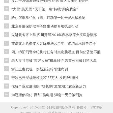
39
浙江宁波镇海通报5例阳性结果 该区实施封闭管理
40
“大雪”虽无雪 “天下第一泉”持续“趵突腾空”
41
哈尔滨市3区9县（市）启动第一轮全员核酸检测
42
北京开展保护候鸟等野生动物专项执法行动
43
先进装备齐上阵 四川开展2021年森林草原火灾应急演练
44
非遗文水长拳传人苦练拳法50余年：传统武术难寻弟子
45
四川绵阳刑警李纪执行任务时突发脑溢血 目前仍昏迷不醒
46
老人卖甘蔗被“市容人员”粗暴对待 涉事公司被列黑名单
47
浙江上虞发现一例新冠初筛阳性病例
48
宁波已开展核酸检测27.57万人 发现5例阳性
49
化解产业发展痼疾 “链长制”激发湖北农业新活力
50
为还赌债模仿“网红”偷电瓶 湖南一男子被刑拘
Copyright@ 2015-2022 今日检测网版权所有 备案号：
沪ICP备