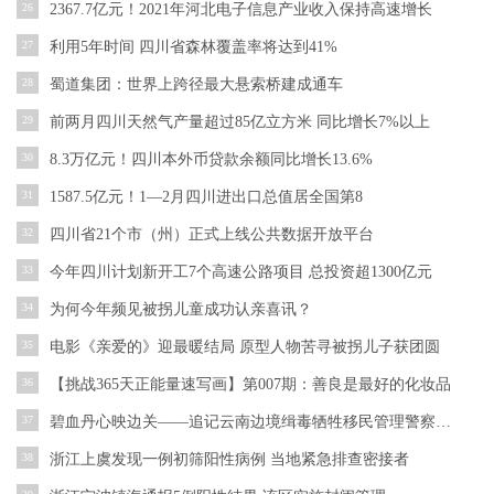
26
2367.7亿元！2021年河北电子信息产业收入保持高速增长
27
利用5年时间 四川省森林覆盖率将达到41%
28
蜀道集团：世界上跨径最大悬索桥建成通车
29
前两月四川天然气产量超过85亿立方米 同比增长7%以上
30
8.3万亿元！四川本外币贷款余额同比增长13.6%
31
1587.5亿元！1—2月四川进出口总值居全国第8
32
四川省21个市（州）正式上线公共数据开放平台
33
今年四川计划新开工7个高速公路项目 总投资超1300亿元
34
为何今年频见被拐儿童成功认亲喜讯？
35
电影《亲爱的》迎最暖结局 原型人物苦寻被拐儿子获团圆
36
【挑战365天正能量速写画】第007期：善良是最好的化妆品
37
碧血丹心映边关——追记云南边境缉毒牺牲移民管理警察蔡晓东
38
浙江上虞发现一例初筛阳性病例 当地紧急排查密接者