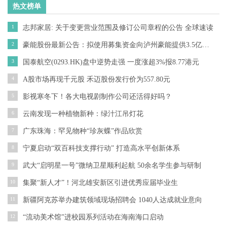
热文榜单
1
志邦家居: 关于变更营业范围及修订公司章程的公告 全球速读
2
豪能股份最新公告：拟使用募集资金向泸州豪能提供3.5亿元无息借款 用于“汽车差速器总成生产基地建设项目一期工程”
3
国泰航空(0293.HK)盘中逆势走强 一度涨超3%报8.77港元
4
A股市场再现千元股 禾迈股份发行价为557.80元
5
影视寒冬下！各大电视剧制作公司还活得好吗？
6
云南发现一种植物新种：绿汁江吊灯花
7
广东珠海：罕见物种“珍灰蝶”作品欣赏
8
宁夏启动“双百科技支撑行动” 打造高水平创新体系
9
武大“启明星一号”微纳卫星顺利起航 50余名学生参与研制
10
集聚“新人才”！河北雄安新区引进优秀应届毕业生
11
新疆阿克苏举办建筑领域现场招聘会 1040人达成就业意向
12
“流动美术馆”进校园系列活动在海南海口启动