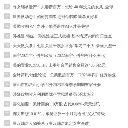
26
寻女继承遗产！夫妻攒百万，想给 40 年没见的女儿_全球报资讯
27
世界微动态丨如何打围巾 怎样织围巾简单又好看
28
美团收购光年之外，能否留住AI人才是关键
29
孙准浩 韩媒：孙准浩被正式批捕 基本情况讲解|每日焦点
30
天天微头条丨七星关区千溪乡举办“学习二十大·争当六型干部”主题演讲比赛
31
南宁2021年小升初政策（2022南宁小升初有什么变化）
32
美的置业(03990.HK)上半年合同销售金额达405.6亿元
33
全球简讯:物业论坛丨总票数超百万！“2023年四川优秀物业服务企业”网络票选收官
34
潜山市彰法山小学召开2023年春季学期期末家长会
35
涉嫌虚增收入利润西陇科学拟遭处罚 环球热议
36
嘉化能源：累计回购110万股 占比0.08%-天天短讯
37
赛力斯涨10.01%，东吴证券一个月前给出“买入”评级
38
星汉灿烂人物关系（星汉灿烂原定女主是谁）