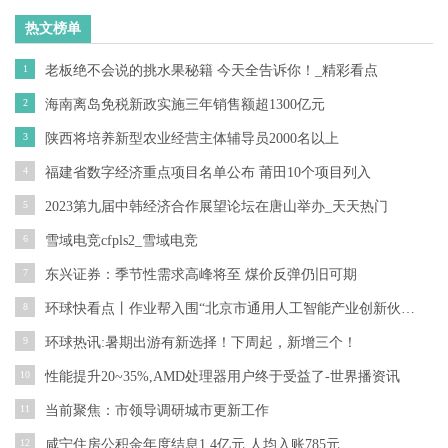
热文榜单
1
老板绝不会说的挑水果秘籍 今天全告诉你！_精彩看点
2
海南离岛免税新政实施三年销售额超1300亿元
3
陕西将培养新型农业经营主体辅导员2000名以上
4
福建省数字经济重点项目名单公布 莆田10个项目列入
5
2023第九届中韩经济合作展望论坛在唐山举办_天天热门
6
雪域电竞cfpls2_雪域电竞
7
东兴证券：季节性需求高峰将至 煤价反弹仍旧可期
8
环球快看点丨作业帮入围“北京市通用人工智能产业创新伙伴计划”，并入选“北京市通用人工智能大模型应用场景需求榜单”
9
环球热讯:暑期出游有新选择！下周起，新增三个！
10
性能提升20~35%,AMD处理器用户终于受益了-世界播资讯
11
当前聚焦：市领导调研城市更新工作
12
咸宁住房公积金年度结息1.4亿元 人均入账785元