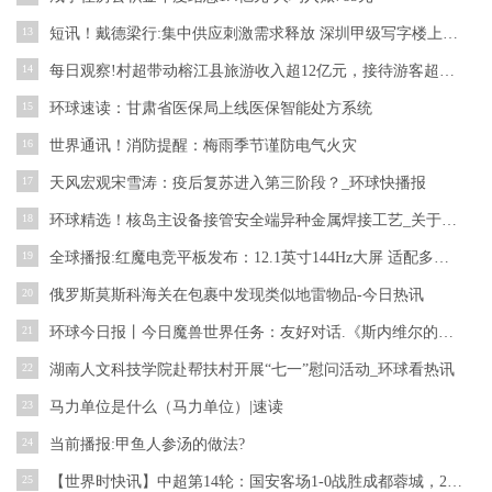
13
短讯！戴德梁行:集中供应刺激需求释放 深圳甲级写字楼上半年净吸纳量同比增长37.5%
14
每日观察!村超带动榕江县旅游收入超12亿元，接待游客超百万人次
15
环球速读：甘肃省医保局上线医保智能处方系统
16
世界通讯！消防提醒：梅雨季节谨防电气火灾
17
天风宏观宋雪涛：疫后复苏进入第三阶段？_环球快播报
18
环球精选！核岛主设备接管安全端异种金属焊接工艺_关于核岛主设备接管安全端异种金属焊接工艺概略
19
全球播报:红魔电竞平板发布：12.1英寸144Hz大屏 适配多款原生144帧游戏
20
俄罗斯莫斯科海关在包裹中发现类似地雷物品-今日热讯
21
环球今日报丨今日魔兽世界任务：友好对话.《斯内维尔的账本》怎么做？
22
湖南人文科技学院赴帮扶村开展“七一”慰问活动_环球看热讯
23
马力单位是什么（马力单位）|速读
24
当前播报:甲鱼人参汤的做法?
25
【世界时快讯】中超第14轮：国安客场1-0战胜成都蓉城，21岁乃比江打入职业生涯首球