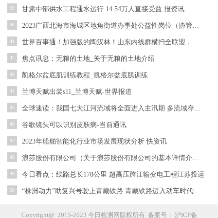
39
甘肃中部供水工程通水运行 14.54万人直接受益 报资讯
40
2023广西北海市海城区地角街道办事处公益性岗位（协管员）招聘2人公告_世界看热讯
41
世界百事通！加强版的陶汉林！山东内线群横扫全联盟，强力中锋“白送”广东？
42
焦点讯息：无粮的土地_关于无粮的土地介绍
43
凯格尔盆底肌训练教程_凯格尔盆底肌训练
44
兰博天赋出装s11_兰博天赋-世界报道
45
全球速读：我国七大江河流域将全面进入主汛期 多流域存在洪涝灾害风险
46
谷歌镜头可以识别皮肤病-当前通讯
47
2023年船舶智能化行业市场发展现状分析 快资讯
48
浪莎股份有限公司（关于浪莎股份有限公司的基本详情介绍）
49
今日看点：线路总长178公里 超高压跨江输变电工程江苏投运
50
“株洲动力”助复兴号驶上青藏铁路 青藏铁路迈入动车时代|今日热议
Copyright@ 2015-2023 今日检测网版权所有 备案号：
沪ICP备