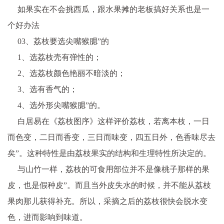
如果实在不会挑西瓜，跟水果摊的老板搞好关系也是一
个好办法
03、荔枝要选尖嘴猴腮”的
1、选荔枝壳有弹性的；
2、选荔枝颜色艳丽不暗淡的；
3、选有香气的；
4、选外形尖嘴猴腮”的。
白居易在《荔枝图序》这样评价荔枝，若离本枝，一日
而色变，二日而香变，三日而味变，四五日外，色香味尽去
矣”。这种特性是由荔枝果实的结构和生理特性所决定的。
与山竹一样，荔枝的可食用部位并不是像桃子那样的果
皮，也是假种皮”。而且当外皮失水的时候，并不能从荔枝
果肉那儿获得补充。所以，采摘之后的荔枝很快会脱水变
色，进而影响到味道。