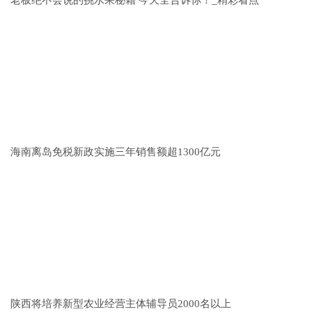
老板绝不会说的挑水果秘籍 今天全告诉你！_精彩看点
海南离岛免税新政实施三年销售额超1300亿元
陕西将培养新型农业经营主体辅导员2000名以上